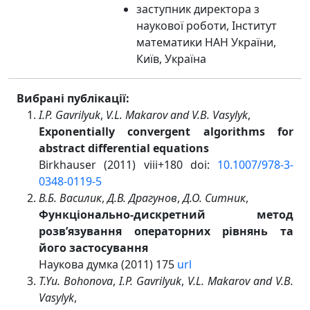
заступник директора з
наукової роботи, Інститут
математики НАН України,
Київ, Україна
Вибрані публікації:
I.P. Gavrilyuk
,
V.L. Makarov and V.B. Vasylyk
,
Exponentially convergent algorithms for
abstract differential equations
Birkhauser (2011) viii+180 doi:
10.1007/978-3-
0348-0119-5
В.Б. Василик
,
Д.В. Драгунов
,
Д.О. Ситник
,
Функціонально-дискретний метод
розв’язування операторних рівнянь та
його застосування
Наукова думка (2011) 175
url
T.Yu. Bohonova
,
I.P. Gavrilyuk
,
V.L. Makarov and V.B.
Vasylyk
,