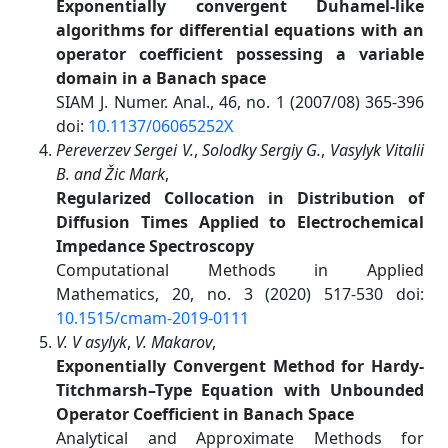
Exponentially convergent Duhamel-like
algorithms for differential equations with an
operator coefficient possessing a variable
domain in a Banach space
SIAM J. Numer. Anal., 46, no. 1 (2007/08) 365-396
doi:
10.1137/06065252X
Pereverzev Sergei V.
,
Solodky Sergiy G.
,
Vasylyk Vitalii
B. and Žic Mark
,
Regularized Collocation in Distribution of
Diffusion Times Applied to Electrochemical
Impedance Spectroscopy
Computational Methods in Applied
Mathematics, 20, no. 3 (2020) 517-530 doi:
10.1515/cmam-2019-0111
V. V asylyk
,
V. Makarov
,
Exponentially Convergent Method for Hardy-
Titchmarsh–Type Equation with Unbounded
Operator Coefficient in Banach Space
Analytical and Approximate Methods for